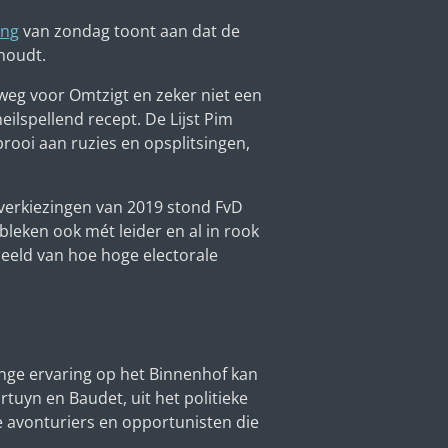
ing
van zondag toont aan dat de
dhoudt.
weg voor Omtzigt en zeker niet een
eilspellend recept. De Lijst Pim
prooi aan ruzies en opsplitsingen,
nverkiezingen van 2019 stond FvD
leken ook mét leider en al in rook
eeld van hoe hoge electorale
ange ervaring op het Binnenhof kan
tuyn en Baudet, uit het politieke
 avonturiers en opportunisten die