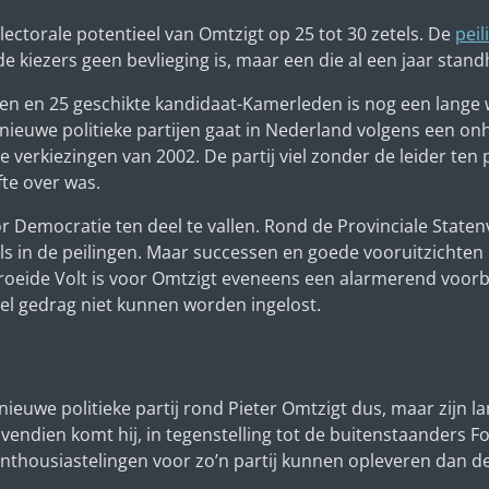
lectorale potentieel van Omtzigt op 25 tot 30 zetels. De
peil
de kiezers geen bevlieging is, maar een die al een jaar stan
sen en 25 geschikte kandidaat-Kamerleden is nog een lange 
n nieuwe politieke partijen gaat in Nederland volgens een onh
e verkiezingen van 2002. De partij viel zonder de leider ten 
fte over was.
or Democratie ten deel te vallen. Rond de Provinciale State
in de peilingen. Maar successen en goede vooruitzichten b
groeide Volt is voor Omtzigt eveneens een alarmerend voorb
l gedrag niet kunnen worden ingelost.
euwe politieke partij rond Pieter Omtzigt dus, maar zijn l
ndien komt hij, in tegenstelling tot de buitenstaanders For
thousiastelingen voor zo’n partij kunnen opleveren dan de