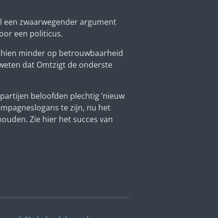
 wel een zwaarwegender argument
or een politicus.
sschien minder op betrouwbaarheid
 weten dat Omtzigt de onderste
partijen beloofden plechtig ’nieuw
ampagneslogans te zijn, nu het
houden. Zie hier het succes van