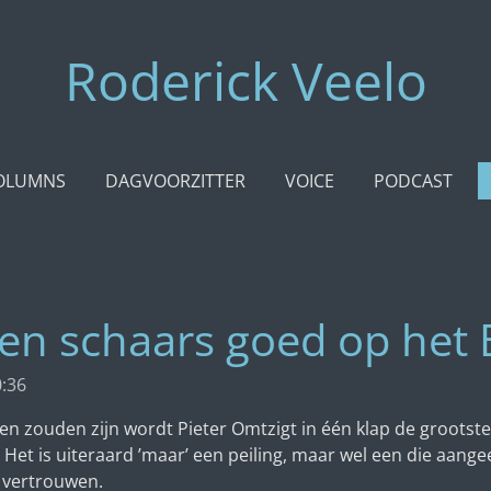
Roderick Veelo
OLUMNS
DAGVOORZITTER
VOICE
PODCAST
 een schaars goed op het
0:36
gen zouden zijn wordt Pieter Omtzigt in één klap de grootste
Het is uiteraard ’maar’ een peiling, maar wel een die aang
n vertrouwen.