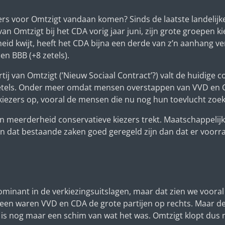
ers voor Omtzigt vandaan komen? Sinds de laatste landelijke
 Omtzigt bij het CDA vorig jaar juni, zijn grote groepen kieze
eid kwijt, heeft het CDA bijna een derde van z’n aanhang ver
en BBB (+8 zetels).
j van Omtzigt (’Nieuw Sociaal Contract’?) valt de huidige co
etels. Onder meer omdat mensen overstappen van VVD en CD
en kiezers op, vooral de mensen die nu nog hun toevlucht zoe
 meerderheid conservatieve kiezers trekt. Maatschappelijk e
en dat bestaande zaken goed geregeld zijn dan dat er voor
ominant in de verkiezingsuitslagen, maar dat zien we vooral d
orheen waren VVD en CDA de grote partijen op rechts. Maar d
is nog maar een schim van wat het was. Omtzigt klopt dus me