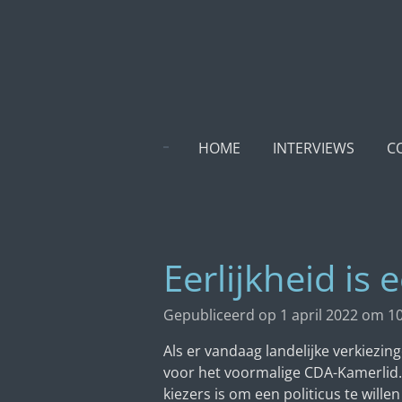
Ga
direct
naar
de
hoofdinhoud
HOME
INTERVIEWS
C
Eerlijkheid is
Gepubliceerd op 1 april 2022 om 1
Als er vandaag landelijke verkiezin
voor het voormalige CDA-Kamerlid. 
kiezers is om een politicus te wille