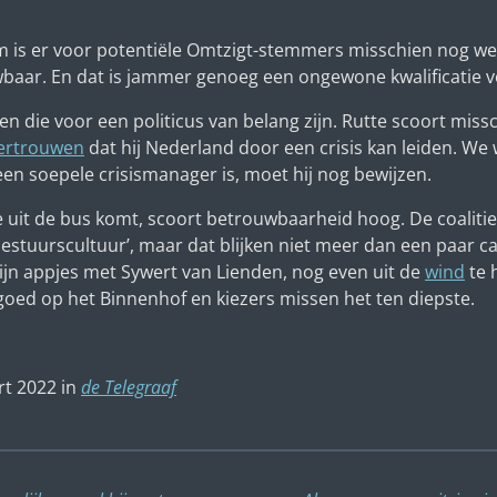
 om is er voor potentiële Omtzigt-stemmers misschien nog
baar. En dat is jammer genoeg een ongewone kwalificatie vo
en die voor een politicus van belang zijn. Rutte scoort mi
ertrouwen
dat hij Nederland door een crisis kan leiden. We
 een soepele crisismanager is, moet hij nog bewijzen.
 uit de bus komt, scoort betrouwbaarheid hoog. De coalitie
bestuurscultuur’, maar dat blijken niet meer dan een paar c
zijn appjes met Sywert van Lienden, nog even uit de
wind
te 
 goed op het Binnenhof en kiezers missen het ten diepste.
t 2022 in
de Telegraaf