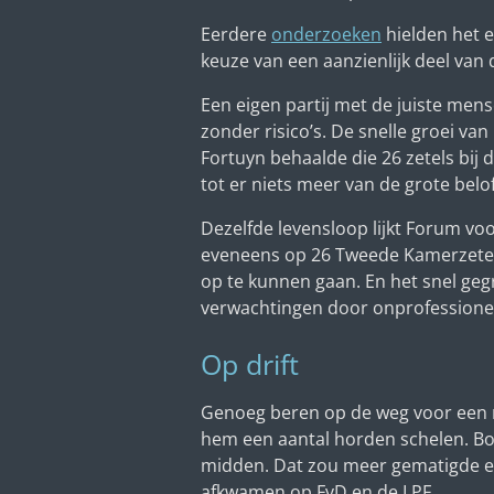
Eerdere
onderzoeken
hielden het e
keuze van een aanzienlijk deel van 
Een eigen partij met de juiste men
zonder risico’s. De snelle groei va
Fortuyn behaalde die 26 zetels bij d
tot er niets meer van de grote belo
Dezelfde levensloop lijkt Forum vo
eveneens op 26 Tweede Kamerzetels 
op te kunnen gaan. En het snel ge
verwachtingen door onprofessionee
Op drift
Genoeg beren op de weg voor een ni
hem een aantal horden schelen. Bove
midden. Dat zou meer gematigde en
afkwamen op FvD en de LPF.