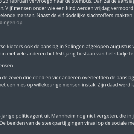
op 23 februari vervroegd naar de stembus. Dan zal de aansla
. Vijf mensen onder wie een kind werden vrijdag vermoord 
lende mensen. Naast de vijf dodelijke slachtoffers raakt
dingen op.
tse kiezers ook de aanslag in Solingen afgelopen augustus 
n met vele anderen het 650-jarig bestaan van het stadje te 
mensen
de zeven drie dood en vier anderen overleefden de aansla
e met een mes op willekeurige mensen instak. Zijn daad werd l
9-jarige politieagent uit Mannheim nog niet vergeten, die i
e beelden van de steekpartij gingen viraal op de sociale me