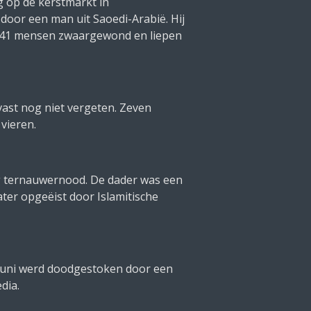
g op de kerstmarkt in
door een man uit Saoedi-Arabië. Hij
en 41 mensen zwaargewond en liepen
vast nog niet vergeten. Zeven
vieren.
g ternauwernood. De dader was een
ater opgeëist door Islamitische
n juni werd doodgestoken door een
dia.