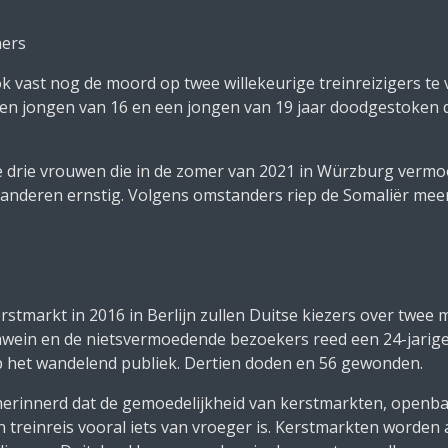
ners
ok vast nog de moord op twee willekeurige treinreizigers te v
een jongen van 16 en een jongen van 19 jaar doodgestoken d
de drie vrouwen die in de zomer van 2021 in Würzburg vermo
anderen ernstig. Volgens omstanders riep de Somaliër meer
stmarkt in 2016 in Berlijn zullen Duitse kiezers over twee 
wein en de nietsvermoedende bezoekers reed een 24-jarige
 het wandelend publiek. Dertien doden en 56 gewonden.
 herinnerd dat de gemoedelijkheid van kerstmarkten, openba
einreis vooral iets van vroeger is. Kerstmarkten worden 