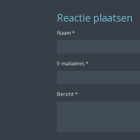
e
e
h
l
e
a
Reactie plaatsen
e
l
r
n
e
Naam *
E-mailadres *
Bericht *