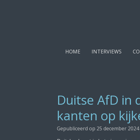
Ga
direct
naar
de
hoofdinhoud
HOME
INTERVIEWS
CO
Duitse AfD in d
kanten op kij
Gepubliceerd op 25 december 2024