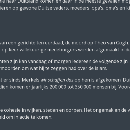
ie naar Duitsland komen en daar in de meeste gevallen mog
tvieren op gewone Duitse vaders, moeders, opa’s, oma’s en k
van een gerichte terreurdaad, de moord op Theo van Gogh. 
 op keer willekeurige medeburgers worden afgemaakt in d
santen zijn kan vandaag of morgen iedereen de volgende zijn
moorden om wat hij te zeggen had over de islam.
t er sinds Merkels
wir schaffen das
op hen is afgekomen. Dui
ien komen er jaarlijks 200.000 tot 350.000 mensen bij. Vooral
ale cohesie in wijken, steden en dorpen. Het ongemak en de 
id om in actie te komen.