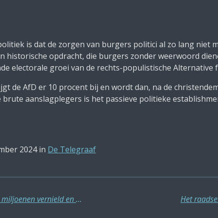
litiek is dat de zorgen van burgers politici al zo lang nie
en historische opdracht, die burgers zonder weerwoord diene
e electorale groei van de rechts-populistische Alternative 
gt de AfD er 10 procent bij en wordt dan, na de christendem
brute aanslagplegers is het passieve politieke establishmen
mber 2024 in
De Telegraaf
Pro-Palestina activisten hebben voor miljoenen vernield en niets bereikt
Het raadsel