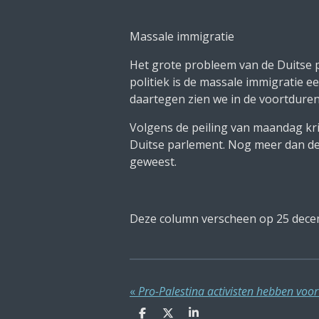
Massale immigratie
Het grote probleem van de Duitse po
politiek is de massale immigratie e
daartegen zien we in de voortdurend
Volgens de peiling van maandag krij
Duitse parlement. Nog meer dan de 
geweest.
Deze column verscheen op 25 dece
«
D
D
S