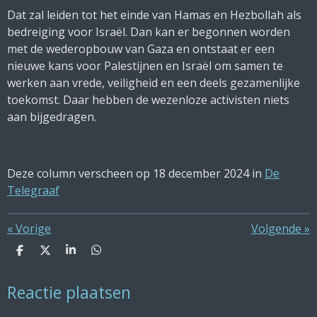
Dat zal leiden tot het einde van Hamas en Hezbollah als
bedreiging voor Israël. Dan kan er begonnen worden
met de wederopbouw van Gaza en ontstaat er een
nieuwe kans voor Palestijnen en Israël om samen te
werken aan vrede, veiligheid en een deels gezamenlijke
toekomst. Daar hebben de wezenloze activisten niets
aan bijgedragen.
Deze column verscheen op 18 december 2024 in
De
Telegraaf
«
Vorige
Volgende
»
D
D
S
D
e
e
h
e
l
e
a
l
Reactie plaatsen
e
l
r
e
n
e
n