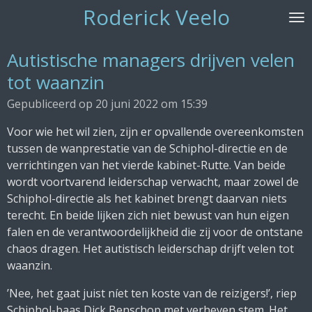
Roderick Veelo
Ga
direct
naar
Autistische managers drijven velen
de
tot waanzin
hoofdinhoud
Gepubliceerd op 20 juni 2022 om 15:39
Voor wie het wil zien, zijn er opvallende overeenkomsten
tussen de wanprestatie van de Schiphol-directie en de
verrichtingen van het vierde kabinet-Rutte. Van beide
wordt voortvarend leiderschap verwacht, maar zowel de
Schiphol-directie als het kabinet brengt daarvan niets
terecht. En beide lijken zich niet bewust van hun eigen
falen en de verantwoordelijkheid die zij voor de ontstane
chaos dragen. Het autistisch leiderschap drijft velen tot
waanzin.
’Nee, het gaat juist níet ten koste van de reizigers!’, riep
Schiphol-baas Dick Benschop met verheven stem. Het