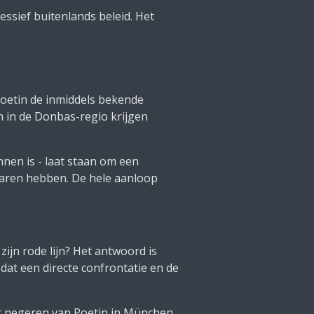
ssief buitenlands beleid. Het
Poetin de inmiddels bekende
 in de Donbas-regio krijgen
nnen is - laat staan om een
rvaren hebben. De hele aanloop
ijn rode lijn? Het antwoord is
dat een directe confrontatie en de
t negeren van Poetin in München,