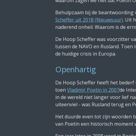
waarom zagen we niet dat Poetin O
Behulpzaam bij de beantwoording v
Scheffer uit 2018 (Nieuwsuur)
. Uit
naderend onheil. Waarom is de erns
De Hoop Scheffer was voorzitter va
tussen de NAVO en Rusland. Toen is
de huidige crisis in Europa.
Openhartig
De Hoop Scheffer heeft het bederf s
toen
Vladimir Poetin in 2007
de Inte
in de wereld niet langer voor lief 
uiteenviel - was Rusland terug en P
Het duurde even tot zijn woorden 
van Poetin een historisch moment 
Een jaar later in 2008 werd in Bo