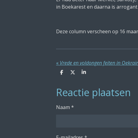
in Boekarest en daarna is arrogant
Deze column verscheen op 16 maar
«
Vrede en voldongen feiten in Oekraï
D
D
S
e
e
h
l
e
a
Reactie plaatsen
e
l
r
n
e
Naam *
E-mailadres *