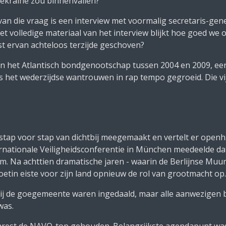
ekraïne zou binnenvallen?
an die vraag is een interview met voormalig secretaris-ge
 het volledige materiaal van het interview blijkt hoe goed w
t ervan achteloos terzijde geschoven?
n het Atlantisch bondgenootschap tussen 2004 en 2009, een 
 het wederzijdse wantrouwen in rap tempo gegroeid. Die vi
tap voor stap van dichtbij meegemaakt en vertelt er openhart
rnationale Veiligheidsconferentie in München meedeelde da
nam. Na achttien dramatische jaren - waarin de Berlijnse Mu
oetin eiste voor zijn land opnieuw de rol van grootmacht op.
bij de goegemeente waren ingedaald, maar alle aanwezigen b
was.
ekarest de NAVO-top gehouden. Belangrijkste agendapunt wa