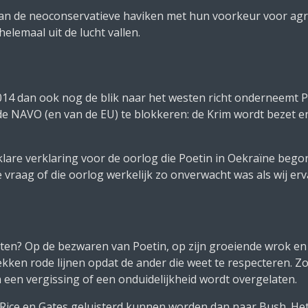
an de neoconservatieve haviken met hun voorkeur voor agre
lemaal uit de lucht vallen.
2014 dan ook nog de blik naar het westen richt onderneemt 
e NAVO (en van de EU) te blokkeren: de Krim wordt bezet en
lare verklaring voor de oorlog die Poetin in Oekraïne bego
 vraag of die oorlog werkelijk zo onverwacht was als wij e
en? Op de bezwaren van Poetin, op zijn groeiende wrok en z
kken rode lijnen opdat de ander die weet te respecteren. Zo
n een vergissing of een onduidelijkheid wordt overgelaten.
, Rice en Gates geluisterd kunnen worden dan naar Bush. He