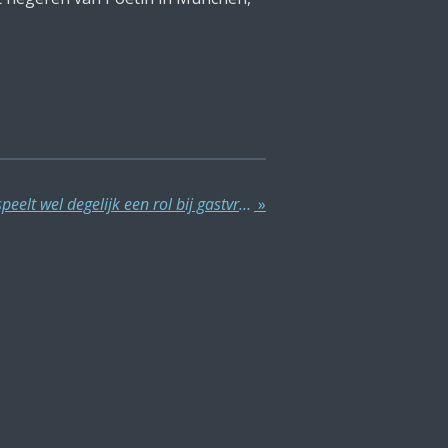
Imago Arabische wereld speelt wel degelijk een rol bij gastvrijheid
»