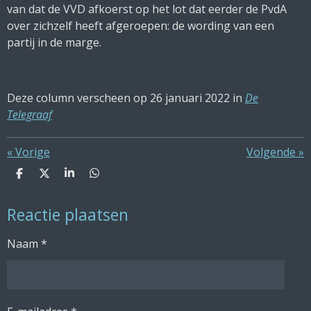
van dat de VVD afkoerst op het lot dat eerder de PvdA
over zichzelf heeft afgeroepen: de wording van een
partij in de marge.
Deze column verscheen op 26 januari 2022 in
De
Telegraaf
«
Vorige
Volgende
»
D
D
S
D
e
e
h
e
l
e
a
l
Reactie plaatsen
e
l
r
e
n
e
n
Naam *