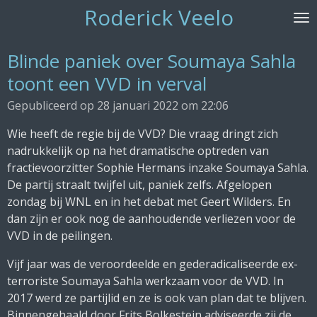
Roderick Veelo
Ga
direct
naar
Blinde paniek over Soumaya Sahla
de
toont een VVD in verval
hoofdinhoud
Gepubliceerd op 28 januari 2022 om 22:06
Wie heeft de regie bij de VVD? Die vraag dringt zich
nadrukkelijk op na het dramatische optreden van
fractievoorzitter Sophie Hermans inzake Soumaya Sahla.
De partij straalt twijfel uit, paniek zelfs. Afgelopen
zondag bij WNL en in het debat met Geert Wilders. En
dan zijn er ook nog de aanhoudende verliezen voor de
VVD in de peilingen.
Vijf jaar was de veroordeelde en gederadicaliseerde ex-
terroriste Soumaya Sahla werkzaam voor de VVD. In
2017 werd ze partijlid en ze is ook van plan dat te blijven.
Binnengehaald door Frits Bolkestein adviseerde zij de