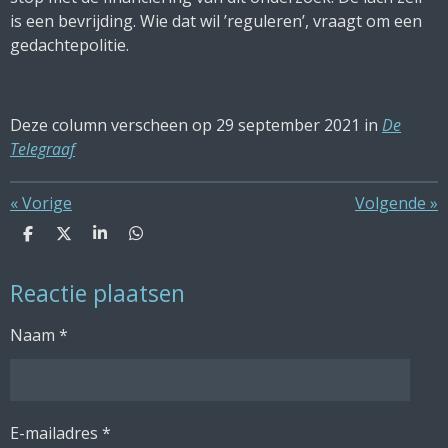
is een bevrijding. Wie dat wil ’reguleren’, vraagt om een
gedachtepolitie.
Deze column verscheen op 29 september 2021 in
De
Telegraaf
«
Vorige
Volgende
»
D
D
S
D
e
e
h
e
l
e
a
l
Reactie plaatsen
e
l
r
e
n
e
n
Naam *
E-mailadres *