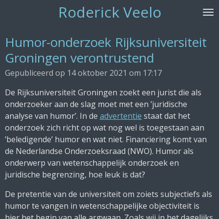
Roderick Veelo
Ga
direct
naar
Humor-onderzoek Rijksuniversiteit
de
Groningen verontrustend
hoofdinhoud
Gepubliceerd op 14 oktober 2021 om 17:17
De Rijksuniversiteit Groningen zoekt een jurist die als
onderzoeker aan de slag moet met een ’juridische
analyse van humor’. In de
advertentie
staat dat het
onderzoek zich richt op wat nog wel is toegestaan aan
’beledigende’ humor en wat niet. Financiering komt van
de Nederlandse Onderzoeksraad (NWO). Humor als
onderwerp van wetenschappelijk onderzoek en
juridische begrenzing, hoe leuk is dat?
De pretentie van de universiteit om zoiets subjectiefs als
humor te vangen in wetenschappelijke objectiviteit is
hier het begin van alle argwaan. Zoals wij in het dagelijks