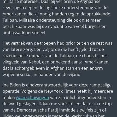
militaire materieel. Daarbij verloren de Afghaanse
regeringstroepen de logistieke ondersteuning van de
Amerikanen die zij nodig hadden tegen de oprukkende
Taliban. Militaire ondersteuning die ook niet meer
beschikbaar was bij de evacuatie van veel burgers en
ambassadepersoneel.
Het vertrek van de troepen had prioriteit en de rest was
van latere zorg. Een volgorde die heeft geleid tot de
razendsnelle opmars van de Taliban, de chaos bij het
vliegveld van Kabul, een onbekend aantal Amerikanen
dat is achtergebleven in Afghanistan en een enorm
wapenarsenaal in handen van de vijand.
Joe Biden is eindverantwoordelijk voor deze rampzalige
operatie. Volgens de New York Times heeft hij meerdere
malen
waarschuwingen
van zijn inlichtingendiensten in
de wind geslagen. Ik kan me voorstellen dat er in de top
van de Democratische Partij inmiddels twijfels zijn of
Biden wel opgewassen is tegen de werkdruk van het