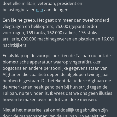
doet elke militair, veteraan, president en
belastingbetaler
pijn
aan de ogen.
Een kleine greep. Het gaat om meer dan tweehonderd
vliegtuigen en helikopters, 75.000 (gepantserde)
voertuigen, 169 tanks, 162.000 radio’s, 176 stuks
artillerie, 600.000 machinegeweren en pistolen en 16.000
nachtkijkers.
En als klap op de vuurpijl bezitten de Taliban nu ook de
biometrische apparatuur waarop vingerafdrukken,
oogscans en andere persoonlijke gegevens staan van
Afghanen die coalitietroepen de afgelopen twintig jaar
hebben bijgestaan. Dit betekent dat iedere Afghaan die
de Amerikanen heeft geholpen bij hun strijd tegen de
Taliban, nu te vinden is. Ik vrees dat we ons geen illusies
hoeven te maken over het lot van deze mensen.
Niet al het materieel zal onmiddellijk te gebruiken zijn
door de manschappen van de Taliban. Zo vereist het