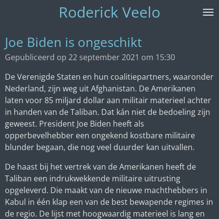
Roderick Veelo
Ga
direct
naar
Joe Biden is ongeschikt
de
Gepubliceerd op 22 september 2021 om 15:30
hoofdinhoud
De Verenigde Staten en hun coalitiepartners, waaronder
Nederland, zijn weg uit Afghanistan. De Amerikanen
laten voor 85 miljard dollar aan militair materieel achter
in handen van de Taliban. Dat kán niet de bedoeling zijn
geweest. President Joe Biden heeft als
opperbevelhebber een ongekend kostbare militaire
blunder begaan, die nog veel duurder kan uitvallen.
De haast bij het vertrek van de Amerikanen heeft de
Taliban een indrukwekkende militaire uitrusting
opgeleverd. Die maakt van de nieuwe machthebbers in
Kabul in één klap een van de best bewapende regimes in
de regio. De lijst met hoogwaardig materieel is lang en