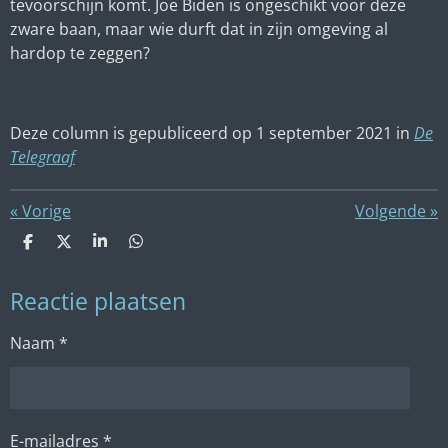
tevoorschijn komt. Joe Biden is ongeschikt voor deze
zware baan, maar wie durft dat in zijn omgeving al
hardop te zeggen?
Deze column is gepubliceerd op 1 september 2021 in
De
Telegraaf
«
Vorige
Volgende
»
D
D
S
D
e
e
h
e
l
e
a
l
Reactie plaatsen
e
l
r
e
n
e
n
Naam *
E-mailadres *