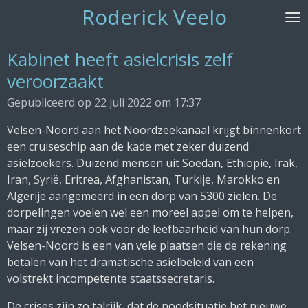
Roderick Veelo
Ga
direct
naar
Kabinet heeft asielcrisis zelf
de
veroorzaakt
hoofdinhoud
Gepubliceerd op 22 juli 2022 om 17:37
Velsen-Noord aan het Noordzeekanaal krijgt binnenkort
een cruiseschip aan de kade met zeker duizend
asielzoekers. Duizend mensen uit Soedan, Ethiopië, Irak,
Iran, Syrië, Eritrea, Afghanistan, Turkije, Marokko en
Algerije aangemeerd in een dorp van 5300 zielen. De
dorpelingen voelen wel een moreel appel om te helpen,
maar zij vrezen ook voor de leefbaarheid van hun dorp.
Velsen-Noord is een van vele plaatsen die de rekening
betalen van het dramatische asielbeleid van een
volstrekt incompetente staatssecretaris.
De crises zijn zo talrijk, dat de noodsituatie het nieuwe