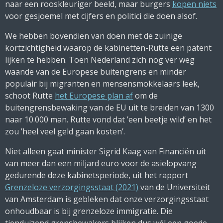
naar een rooskleuriger beeld, maar burgers
kopen niets
voor gesjoemel met cijfers en politici die doen alsof.
We hebben bovendien van doen met de zuinige
kortzichtigheid waarop de kabinetten-Rutte een patent
lijken te hebben. Toen Nederland zich nog ver weg
waande van de Europese buitengrens en minder
populair bij migranten en mensensmokkelaars leek,
schoot Rutte
het Europese plan af
om de
buitengrensbewaking van de EU uit te breiden van 1300
naar 10.000 man. Rutte vond dat ’een beetje wild’ en het
zou ’heel veel geld gaan kosten’.
Niet alleen gaat minister Sigrid Kaag van Financiën uit
van meer dan een miljard euro voor de asielopvang
gedurende deze kabinetsperiode, uit het rapport
Grenzeloze verzorgingsstaat (2021)
van de Universiteit
van Amsterdam is gebleken dat onze verzorgingsstaat
onhoudbaar is bij grenzeloze immigratie. Die
tienduizend grensbewakers blijken dus wél een goede