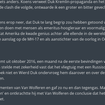
r iets anders. Koens verweet Duk Kremlin-propaganda en het
 de clash die volgde, ontwaarde ik een groter en bitter gevec
ns erop neer, dat Duk te lang begrip zou hebben getoond v
gen doen met mensen als emeritus-hoogleraar en voormali
dat Amerika de kwade genius achter alle ellende in de werel
 aanslag op de MH-17 en als aanstichter van de oorlog in O
t uit oktober 2016, een maand na de eerste bevindingen va
telde met zekerheid vast dat het vliegtuig met een Russis
oek niet en Wierd Duk ondervroeg hem daarover en over de
en.
menten van Van Wolferen en gaf zo nu en dan tegengas. M
n’ en ontkrachtte hij met Van Wolferen de conclusie dat he
et.