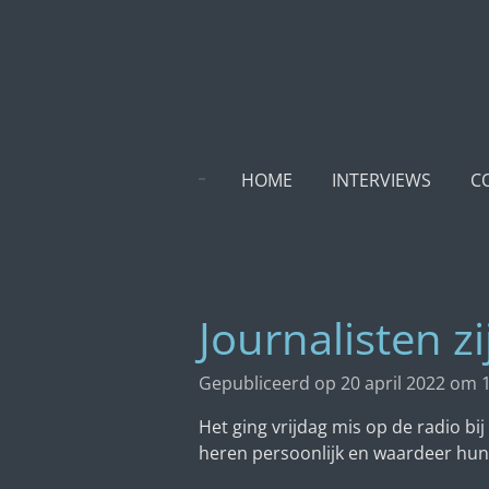
Ga
direct
naar
de
hoofdinhoud
HOME
INTERVIEWS
C
Journalisten 
Gepubliceerd op 20 april 2022 om 
Het ging vrijdag mis op de radio b
heren persoonlijk en waardeer hun 