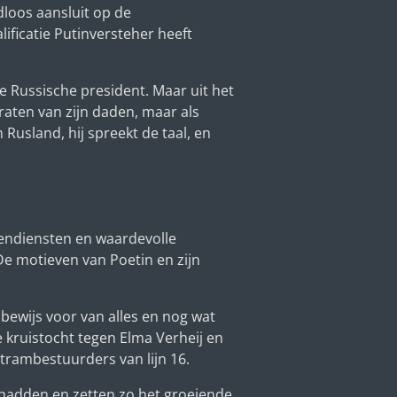
loos aansluit op de
lificatie
Putinversteher
heeft
e Russische president. Maar uit het
praten van zijn daden, maar als
Rusland, hij spreekt de taal, en
ngendiensten en waardevolle
De motieven van Poetin en zijn
ewijs voor van alles en nog wat
 kruistocht tegen Elma Verheij en
rambestuurders van lijn 16.
 hadden en zetten zo het groeiende