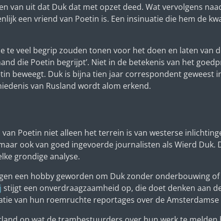
n van uit dat Duk dat met opzet deed. Wat vervolgens naad
ijk een vriend van Poetin is. Een insinuatie die hem de kwa
e te veel begrip zouden tonen voor het doen en laten van d
iemand die Poetin begrijpt’. Niet in de betekenis van het goed
n beweegt. Duk is bijna tien jaar correspondent geweest in 
chiedenis van Rusland wordt alom erkend.
van Poetin niet alleen het terrein is van westerse inlichti
 maar ook van goed ingevoerde journalisten als Wierd Duk. 
lke grondige analyse.
ngen een hobby geworden om Duk zonder onderbouwing of b
j
stijgt een onverdraagzaamheid op, die doet denken aan de
atie van hun roemruchte reportages over de Amsterdamse t
derland op wat de trambestuurders over hun werk te melden