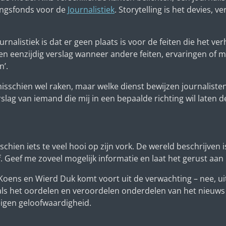
ingsfonds voor de
Journalistiek
.
Storytelling
is het devies, v
rnalistiek is dat er geen plaats is voor de feiten die het ve
en eenzijdig verslag wanneer andere feiten, ervaringen of 
n’.
misschien wel raken, maar welke dienst bewijzen journalist
slag van iemand die mij in een bepaalde richting wil laten 
hien iets te veel hooi op zijn vork. De wereld beschrijven is
f. Geef me zoveel mogelijk informatie en laat het gerust aan 
 Koens en Wierd Duk komt voort uit de verwachting – nee, uit 
 als het oordelen en veroordelen onderdelen van het nieuws 
igen geloofwaardigheid.