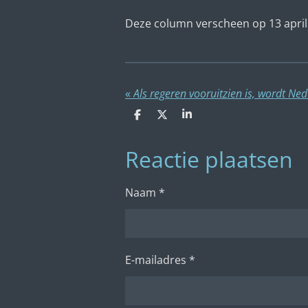
Deze column verscheen op 13 april
«
D
D
S
e
e
h
l
e
a
Reactie plaatsen
e
l
r
n
e
Naam *
E-mailadres *