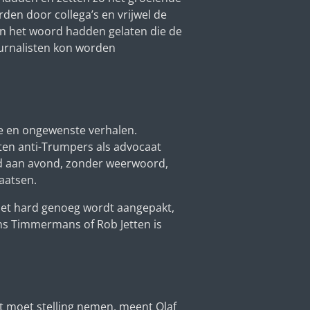
den door collega’s en vrijwel de
an het woord hadden gelaten die de
ournalisten kon worden
te en ongewenste verhalen.
ten anti-Trumpers als advocaat
d aan avond, zonder weerwoord,
aatsen.
niet hard genoeg wordt aangepakt,
ans Timmermans of Rob Jetten is
st moet stelling nemen, meent Olaf