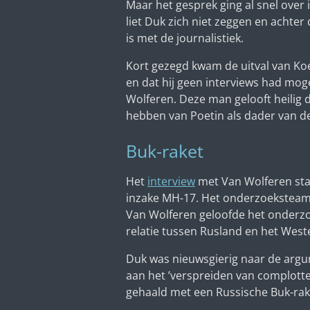
Maar het gesprek ging al snel ove
liet Duk zich niet zeggen en achter
is met de journalistiek.
Kort gezegd kwam de uitval van Koe
en dat hij geen interviews had mo
Wolferen. Deze man gelooft heilig 
hebben van Poetin als dader van de
Buk-raket
Het
interview
met Van Wolferen stam
inzake MH-17. Het onderzoeksteam s
Van Wolferen geloofde het onderz
relatie tussen Rusland en het West
Duk was nieuwsgierig naar de argu
aan het ’verspreiden van complotte
gehaald met een Russische Buk-rak