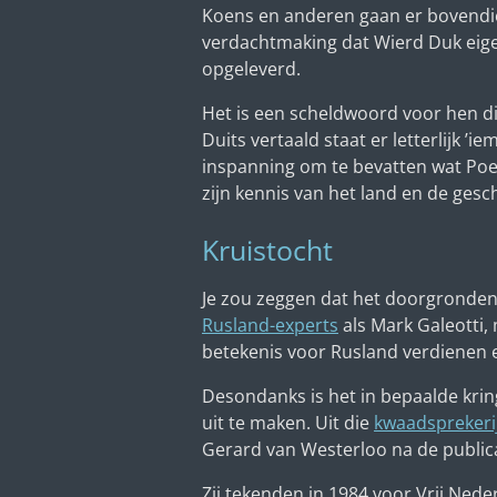
Koens en anderen gaan er bovendie
verdachtmaking dat Wierd Duk eigenl
opgeleverd.
Het is een scheldwoord voor hen di
Duits vertaald staat er letterlijk ’
inspanning om te bevatten wat Poeti
zijn kennis van het land en de ges
Kruistocht
Je zou zeggen dat het doorgronden 
Rusland-experts
als Mark Galeotti,
betekenis voor Rusland verdienen e
Desondanks is het in bepaalde kri
uit te maken. Uit die
kwaadsprekeri
Gerard van Westerloo na de public
Zij tekenden in 1984 voor Vrij Ne