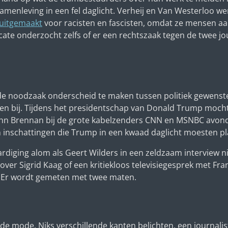
menleving in een fel daglicht. Verheij en Van Westerloo wer
uitgemaakt
voor racisten en fascisten, omdat ze mensen a
ate onderzocht zelfs of er een rechtszaak tegen de twee j
n de noodzaak onderscheid te maken tussen politiek gewens
sen bij. Tijdens het presidentschap van Donald Trump moch
hn Brennan bij de grote kabelzenders CNN en MSNBC avon
inschattingen die Trump in een kwaad daglicht moesten pl
aardiging alom als Geert Wilders in een zeldzaam interview 
er Sigrid Kaag of een kritiekloos televisiegesprek met Fr
 Er wordt gemeten met twee maten.
 de mode. Niks verschillende kanten belichten, een journali