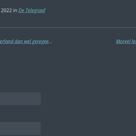
 2022 in
De Telegraaf
Als regeren vooruitzien is, wordt Nederland dan wel geregeerd?
Moreel le