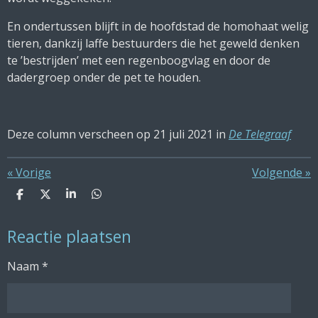
En ondertussen blijft in de hoofdstad de homohaat welig
tieren, dankzij laffe bestuurders die het geweld denken
te ’bestrijden’ met een regenboogvlag en door de
dadergroep onder de pet te houden.
Deze column verscheen op 21 juli 2021 in
De Telegraaf
«
Vorige
Volgende
»
D
D
S
D
e
e
h
e
l
e
a
l
Reactie plaatsen
e
l
r
e
n
e
n
Naam *