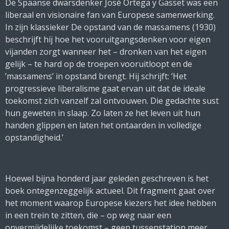
De Spaanse dwarsdenker José Ortega y Gasset was een
liberaal en visionaire fan van Europese samenwerking.
In zijn klassieker
De opstand van de massamens
(1930)
beschrijft hij hoe het vooruitgangsdenken voor eigen
vijanden zorgt wanneer het – dronken van het eigen
gelijk – te hard op de troepen vooruitloopt en de
’massamens’ in opstand brengt. Hij schrijft: ’Het
progressieve liberalisme gaat ervan uit dat de ideale
toekomst zich vanzelf zal ontvouwen. Die gedachte sust
hun geweten in slaap. Zo laten ze het leven uit hun
handen glippen en laten het ontaarden in volledige
opstandigheid.’
Hoewel bijna honderd jaar geleden geschreven is het
boek ontegenzeggelijk actueel. Dit fragment gaat over
het moment waarop Europese kiezers het idee hebben
in een trein te zitten, die – op weg naar een
onvermijdelijke toekomst – geen tussenstation meer