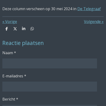
Deze column verscheen op 30 mei 2024 in
De Telegraaf
«
Vorige
Volgende
»
D
D
S
D
e
e
h
e
l
e
a
l
Reactie plaatsen
e
l
r
e
n
e
n
Naam *
E-mailadres *
Bericht *