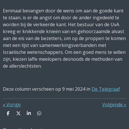
Eenmaal bevangen door de wens om aan de goede kant
te staan, is er de angst om door de ander ingedeeld te
worden bij de verkeerde kant. Het bestuur van de UvA
kreeg er knikkende knieën van en gehoorzaamde alvast
aan de eis van de bezetters, om op de proppen te komen
met een lijst van samenwerkingsverbanden met
Israëlische wetenschappers. Om een goed mens te willen
zijn, kiezen laffe meelopers desnoods de methoden van
de allerslechtsten.
Deze column verscheen op 9 mei 2024 in
De Telegraaf
«
Vorige
Volgende
»
D
D
S
D
e
e
h
e
l
e
a
l
e
l
r
e