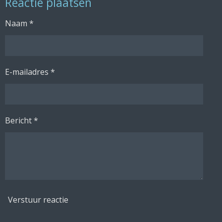
Reactie plaatsen
n
e
n
Naam *
E-mailadres *
Bericht *
Verstuur reactie