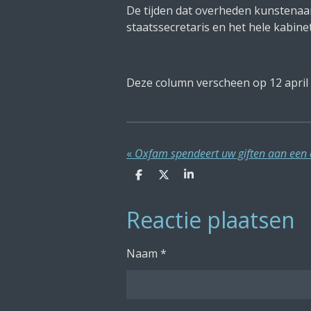
De tijden dat overheden kunstenaar
staatssecretaris en het hele kabine
Deze column verscheen op 12 april
«
Oxfam spendeert uw giften aan een 
D
D
S
e
e
h
l
e
a
Reactie plaatsen
e
l
r
n
e
Naam *