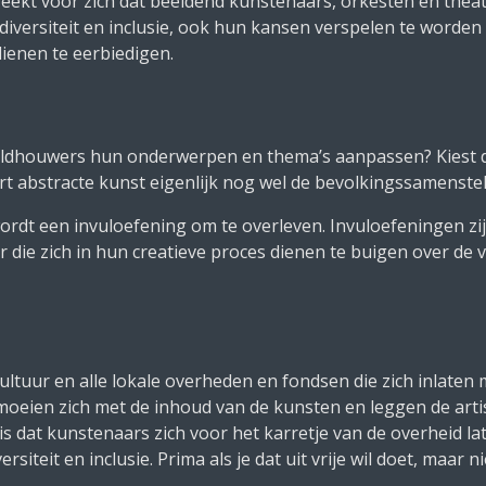
preekt voor zich dat beeldend kunstenaars, orkesten en thea
versiteit en inclusie, ook hun kansen verspelen te worden
dienen te eerbiedigen.
eldhouwers hun onderwerpen en thema’s aanpassen? Kiest 
rt abstracte kunst eigenlijk nog wel de bevolkingssamenstel
ordt een invuloefening om te overleven. Invuloefeningen zij
 die zich in hun creatieve proces dienen te buigen over de 
Cultuur en alle lokale overheden en fondsen die zich inlate
moeien zich met de inhoud van de kunsten en leggen de arti
is dat kunstenaars zich voor het karretje van de overheid l
rsiteit en inclusie. Prima als je dat uit vrije wil doet, maa