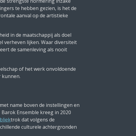
n de strengste normering inzake
ingers te hebben gezien, is het de
frontale aanval op de artistieke
heid in de maatschappij als doel
l verheven lijken. Waar diversiteit
oreert de samenleving als nooit
ezelschap of het werk onvoldoende
r kunnen.
n met name boven de instellingen en
e Barok Ensemble kreeg in 2020
bliek
trok dat volgens de
chillende culturele achtergronden