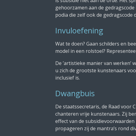
is subsidie niet aan de orde. Het s
gehoorzamen aan de gedragscode di
podia die zelf ook de gedragscode 
Invuloefening
Wat te doen? Gaan schilders en be
model in een rolstoel? Representee
De ’artistieke manier van werken’ w
u zich de grootste kunstenaars voor
inclusief is.
Dwangbuis
De staatssecretaris, de Raad voor 
chanteren vrije kunstenaars. Zij be
effect van de subsidievoorwaarden 
propageren zij de mantra’s rond dive