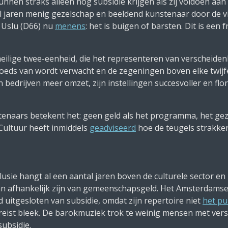
nen straks alleen nog subsidie krijgen als zij voldoen aa
tal jaren menig gezelschap en beeldend kunstenaar door de v
 Uslu (D66) nu
menens
: het is buigen of barsten. Dit is een 
heilige twee-eenheid, die het representeren van verscheiden
 goeds van wordt verwacht en de zegeningen boven elke twijfe
n bedrijven meer omzet, zijn instellingen succesvoller en fl
stenaars betekent het: geen geld als het programma, het g
 Cultuur heeft inmiddels
geadviseerd
hoe de teugels strakke
lusie hangt al een aantal jaren boven de culturele sector e
n afhankelijk zijn van gemeenschapsgeld. Het Amsterdams
 uitgesloten van subsidie, omdat zijn repertoire niet
het pu
eist bleek. De barokmuziek trok te weinig mensen met vers
subsidie.