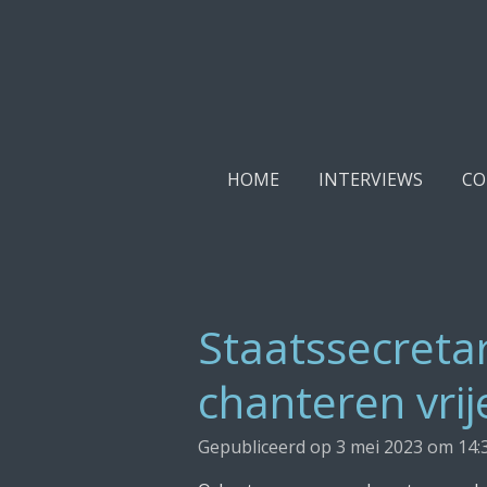
Ga
direct
naar
de
hoofdinhoud
HOME
INTERVIEWS
CO
Staatssecretar
chanteren vri
Gepubliceerd op 3 mei 2023 om 14: