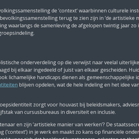
lkingssamenstelling de ’context’ waarbinnen culturele ins
evolkingssamenstelling terug te zien zijn in ’de artistieke 
ing waarlangs de samenleving de afgelopen twintig jaar zo ij
 groepsindeling.
istische onderverdeling op die verwijst naar veelal uiterlij
bij elkaar ingedeeld of juist van elkaar gescheiden. Huids
ok lichamelijke handicaps dienen als gemeenschappelijke id
titeiten
blijven opdelen, wat de hele indeling en het idee va
oepsidentiteit zorgt voor houvast bij beleidsmakers, advies
fstak van cursusbureaus in diversiteit en inclusie.
enaar en zijn ’artistieke manier van werken’? De staatssecre
 (’context’) in je werk en maakt zo kans op financiële onder