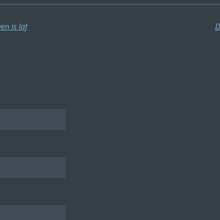
en is laf
D