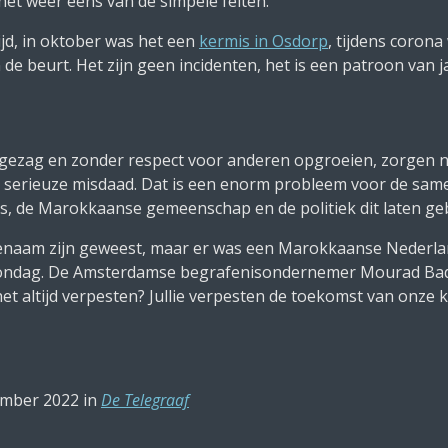
et weer eens van de simpele feiten.
jd, in oktober was het een
kermis in Osdorp
, tijdens coron
de beurt. Het zijn geen incidenten, het is een patroon van j
zag en zonder respect voor anderen opgroeien, zorgen niet 
 serieuze misdaad. Dat is een enorm probleem voor de sam
ders, de Marokkaanse gemeenschap en de politiek dit laten g
genaam zijn geweest, maar er was een Marokkaanse Nederla
zondag. De Amsterdamse begrafenisondernemer Mourad Badd
et altijd verpesten? Jullie verpesten de toekomst van onze 
ember 2022 in
De Telegraaf