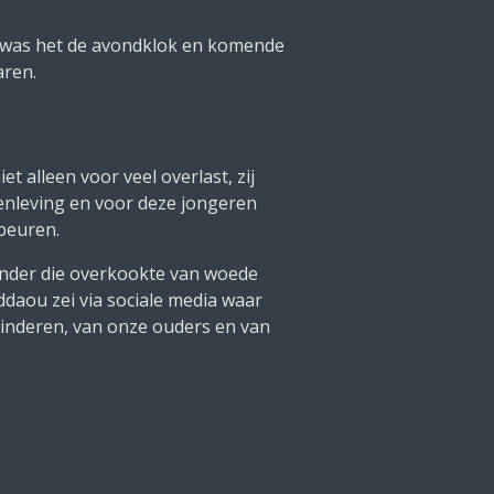
a was het de avondklok en komende
aren.
alleen voor veel overlast, zij
enleving en voor deze jongeren
ebeuren.
nder die overkookte van woede
aou zei via sociale media waar
kinderen, van onze ouders en van