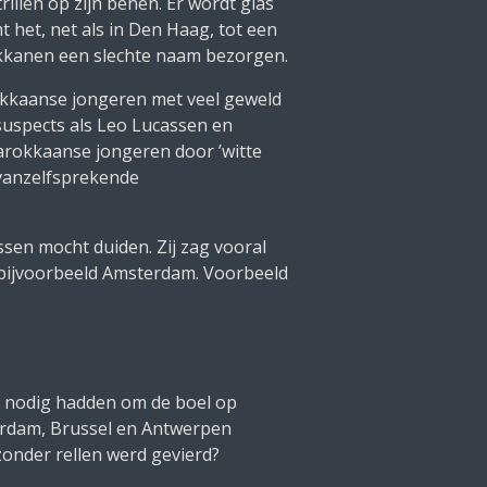
illen op zijn benen. Er wordt glas
het, net als in Den Haag, tot een
rokkanen een slechte naam bezorgen.
rokkaanse jongeren met veel geweld
suspects
als Leo Lucassen en
arokkaanse jongeren door ’witte
 vanzelfsprekende
ssen mocht duiden. Zij zag vooral
 bijvoorbeeld Amsterdam. Voorbeeld
ld nodig hadden om de boel op
erdam, Brussel en Antwerpen
onder rellen werd gevierd?