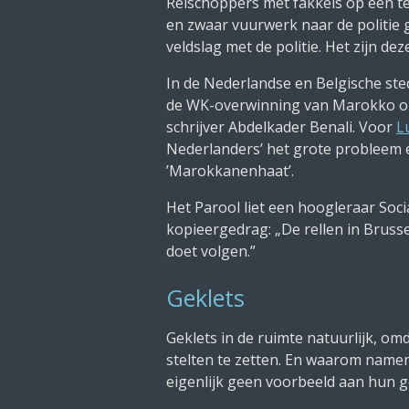
Relschoppers met fakkels op een ter
en zwaar vuurwerk naar de politie 
veldslag met de politie. Het zijn 
In de Nederlandse en Belgische ste
de WK-overwinning van Marokko op 
schrijver Abdelkader Benali. Voor
L
Nederlanders’ het grote probleem
’Marokkanenhaat’.
Het Parool liet een hoogleraar Soci
kopieergedrag: „De rellen in Brus
doet volgen.”
Geklets
Geklets in de ruimte natuurlijk, o
stelten te zetten. En waarom nam
eigenlijk geen voorbeeld aan hun 