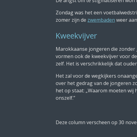
De angst om te stigmatiseren won h
Zondag was het een voetbalwedstri
zomer zijn de
zwembaden
weer aan 
Kweekvijver
Marokkaanse jongeren die zonder ge
vormen ook de kweekvijver voor de
zelf. Het is verschrikkelijk dat ou
Het zal voor de wegkijkers onaan
over het gedrag van de jongeren 
het op staat: „Waarom moeten wij h
onszelf.”
Deze column verscheen op 30 nov