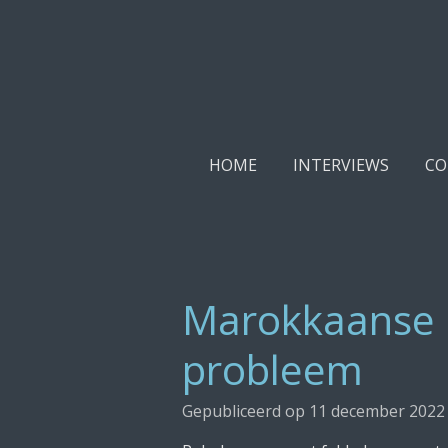
Ga
direct
naar
de
hoofdinhoud
HOME
INTERVIEWS
CO
Marokkaanse r
probleem
Gepubliceerd op 11 december 2022