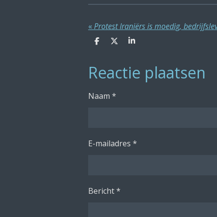
«
Protest Iraniërs is moedig, bedrijfslev
D
D
S
e
e
h
l
e
a
Reactie plaatsen
e
l
r
n
e
Naam *
E-mailadres *
Bericht *