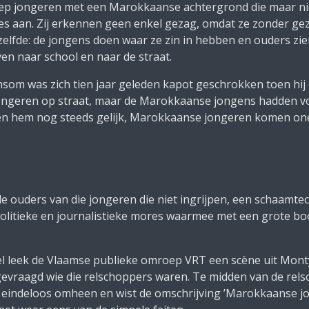
oep jongeren met een Marokkaanse achtergrond die maar niet
es aan. Zij erkennen geen enkel gezag, omdat ze zonder ge
ezelfde: de jongens doen waar ze zin in hebben en ouders zie
 naar school en naar de straat.
som was zich tien jaar geleden kapot geschrokken toen hij
 jongeren op straat, maar de Marokkaanse jongens hadden v
even hem nog steeds gelijk, Marokkaanse jongeren komen on
e ouders van die jongeren die niet ingrijpen, een schaamtec
politieke en journalistieke mores waarmee met een grote bo
el leek de Vlaamse publieke omroep VRT een scène uit
Mont
gevraagd wie die relschoppers waren. Te midden van de re
r eindeloos omheen en wist de omschrijving ’Marokkaanse j