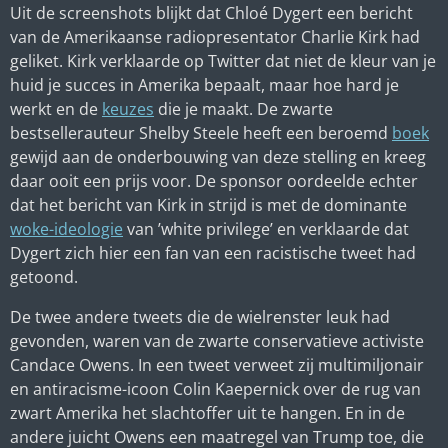
Uit de screenshots blijkt dat Chloé Dygert een bericht
van de Amerikaanse radiopresentator Charlie Kirk had
geliket. Kirk verklaarde op Twitter dat niet de kleur van je
huid je succes in Amerika bepaalt, maar hoe hard je
werkt en de
keuzes
die je maakt. De zwarte
bestsellerauteur Shelby Steele heeft een beroemd
boek
gewijd aan de onderbouwing van deze stelling en kreeg
daar ooit een prijs voor. De sponsor oordeelde echter
dat het bericht van Kirk in strijd is met de dominante
woke-ideologie
van ’
white privilege
’ en verklaarde dat
Dygert zich hier een fan van een racistische tweet had
getoond.
De twee andere tweets die de wielrenster leuk had
gevonden, waren van de zwarte conservatieve activiste
Candace Owens. In een tweet verweet zij multimiljonair
en antiracisme-icoon Colin Kaepernick over de rug van
zwart Amerika het slachtoffer uit te hangen. En in de
andere juicht Owens een maatregel van Trump toe, die