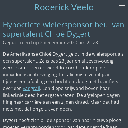
Roderick Veelo
Ga
direct
naar
Hypocriete wielersponsor beul van
de
supertalent Chloé Dygert
hoofdinhoud
Gepubliceerd op 2 december 2020 om 22:28
De Amerikaanse Chloé Dygert geldt in de wielersport als
een supertalent. Ze is pas 23 jaar en al zevenvoudig
wereldkampioen en wereldrecordhouder op de
individuele achtervolging. In Italië miste ze dit jaar
tijdens een afdaling een bocht en vloog met haar fiets
over een
vangrail
. Een diepe snijwond boven haar
linkerknie deed het ergste vrezen. De afgelopen dagen
hing haar carrière aan een zijden draad. Maar dat had
niets met dat ongeluk van doen.
Dygert heeft zich bij de sponsor van haar nieuwe ploeg
moeten verantwoorden voor wat deze noemde ’haar