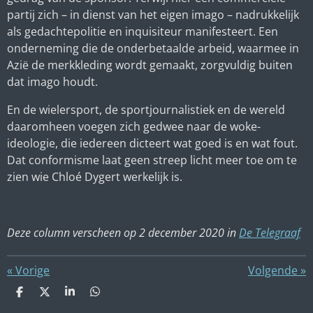
partij zich – in dienst van het eigen imago – nadrukkelijk
als gedachtepolitie en inquisiteur manifesteert. Een
onderneming die de onderbetaalde arbeid, waarmee in
Azië de merkkleding wordt gemaakt, zorgvuldig buiten
dat imago houdt.
En de wielersport, de sportjournalistiek en de wereld
daaromheen voegen zich gedwee naar de woke-
ideologie, die iedereen dicteert wat goed is en wat fout.
Dat conformisme laat geen streep licht meer toe om te
zien wie Chloé Dygert werkelijk is.
Deze column verscheen op 2 december 2020 in
De Telegraaf
«
Vorige
Volgende
»
D
D
S
D
e
e
h
e