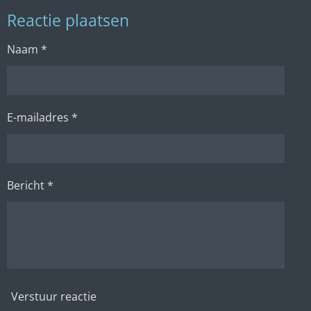
l
e
a
l
Reactie plaatsen
e
l
r
e
n
e
n
Naam *
E-mailadres *
Bericht *
Verstuur reactie