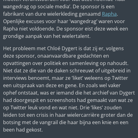
wangedrag op sociale media’. De sponsor is een
fabrikant van dure wielerkleding genaamd
Rapha
.
Openlijke excuses voor haar ’wangedrag’ waren voor
Rapha niet voldoende. De sponsor eist deze week een
grondige aanpak van het wielertalent.
Het probleem met Chloé Dygert is dat zij er, volgens
deze sponsor, onaanvaardbare gedachten en
opvattingen over politiek en samenleving op nahoudt.
Niet dat ze die van de daken schreeuwt of uitgebreid in
interviews benoemt, maar ze ’liket’ weleens op Twitter
een uitspraak van deze en gene. En zoals wel vaker
ophef ontstaat, was er iemand die het archief van Dygert
had doorgespit en screenshots had gemaakt van wat ze
op Twitter leuk vond en wat niet. Drie ’likes’ zouden
leiden tot een crisis in haar wielercarrière groter dan de
botsing met de vangrail die haar bijna een knie en een
been had gekost.