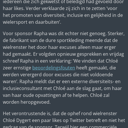
iedereen die zich gekwetst of beledigd had gevoeld door
haar likes. Verder verklaarde zij zich in te zetten ’voor
het promoten van diversiteit, inclusie en gelijkheid in de
wielersport en daarbuiten’.
Voor sponsor Rapha was dit echter niet genoeg. Sterker,
de fabrikant van de dure sportkleding meende dat de
wielrenster het door haar excuses alleen maar erger
had gemaakt. Er volgden opnieuw gesprekken en vrijdag
schreef Rapha in een verklaring: ’We vinden dat Chloé
zeer ernstige
beoordelingsfouten
heeft gemaakt, die
werden verergerd door excuses die niet voldoende
waren’. Rapha meldt dat er een externe diversiteits- en
inclusieconsultant met Chloé aan de slag gaat, om haar
van haar oude opvattingen af te helpen. Chloé zal
worden heropgevoed.
Het verontrustende is, dat de ophef rond wielrenster
Chloé Dygert een paar likes op Twitter betreft en niet het
gedrag van de sponsor. Terwijl hier een commerciële